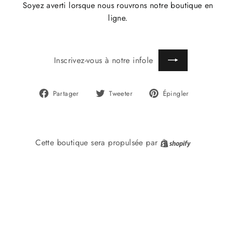
Soyez averti lorsque nous rouvrons notre boutique en
ligne.
INSCRIVEZ-
S'INSCRIRE
VOUS
À
NOTRE
INFOLETTRE
Partager
Tweeter
Épingler
Partager
Tweeter
Épingler
sur
sur
sur
Facebook
Twitter
Pinterest
Shopify
Cette boutique sera propulsée par